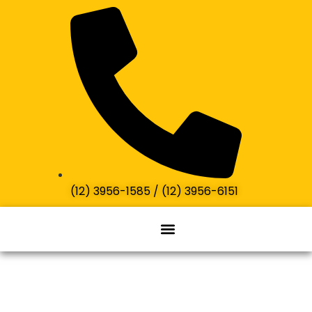
(12) 3956-1585 / (12) 3956-6151
Marmitex para empresas
Refeições Transportadas